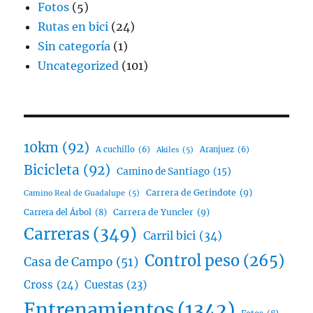
Fotos
(5)
Rutas en bici
(24)
Sin categoría
(1)
Uncategorized
(101)
10km
(92)
A cuchillo
(6)
Aranjuez
(6)
Akiles
(5)
Bicicleta
(92)
Camino de Santiago
(15)
Carrera de Gerindote
(9)
Camino Real de Guadalupe
(5)
Carrera del Árbol
(8)
Carrera de Yuncler
(9)
Carreras
(349)
Carril bici
(34)
Control peso
(265)
Casa de Campo
(51)
Cross
(24)
Cuestas
(23)
Entrenamientos
(1342)