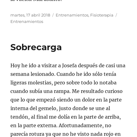
Publicado
Categorías
Etiqueta
martes, 17 abril 2018
Entrenamientos
,
Fisioterapia
el
Entrenamientos
Sobrecarga
Hoy he ido a visitar a Josefa después de casi una
semana lesionado. Cuando he ido sólo tenía
ligeras molestias, pero sobre todo lo notaba
cuando subía una rampa. Me resultado curioso
que lo que empezó siendo un dolor en la parte
interna del gemelo, justo donde se une al
tendón, al final me dolía en la parte de arriba,
en la parte externa. Afortunadamente, no
parecía rotura ya que no he visto nada rojo en