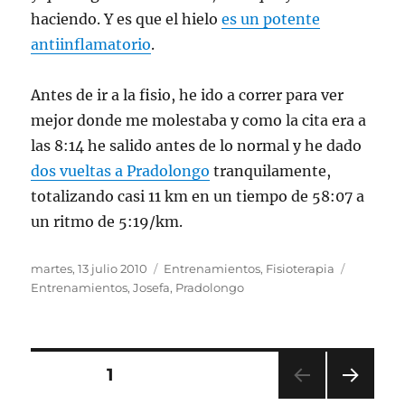
haciendo. Y es que el hielo
es un potente
antiinflamatorio
.
Antes de ir a la fisio, he ido a correr para ver
mejor donde me molestaba y como la cita era a
las 8:14 he salido antes de lo normal y he dado
dos vueltas a Pradolongo
tranquilamente,
totalizando casi 11 km en un tiempo de 58:07 a
un ritmo de 5:19/km.
Publicado
Categorías
Etiqueta
martes, 13 julio 2010
Entrenamientos
,
Fisioterapia
el
Entrenamientos
,
Josefa
,
Pradolongo
Paginación
PÁGINA
1