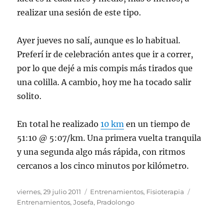
realizar una sesión de este tipo.
Ayer jueves no salí, aunque es lo habitual.
Preferí ir de celebración antes que ir a correr,
por lo que dejé a mis compis más tirados que
una colilla. A cambio, hoy me ha tocado salir
solito.
En total he realizado
10 km
en un tiempo de
51:10 @ 5:07/km. Una primera vuelta tranquila
y una segunda algo más rápida, con ritmos
cercanos a los cinco minutos por kilómetro.
Publicado
Categorías
Etiqueta
viernes, 29 julio 2011
Entrenamientos
,
Fisioterapia
el
Entrenamientos
,
Josefa
,
Pradolongo