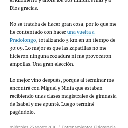
el kilómetro y ahora iba dos minutos más y a
Dios gracias.
No se trataba de hacer gran cosa, por lo que me
he contentado con hacer
una vuelta a
Pradolongo
, totalizando 5 km en un tiempo de
30:09. Lo mejor es que las zapatillas no me
hicieron ninguna rozadura ni me provocaron
ampollas. Una gran elección.
Lo mejor vino después, porque al terminar me
encontré con Miguel y Ninfa que estaban
recibiendo unas clases magistrales de gimnasia
de Isabel y me apunté. Luego terminé
pagándolo.
Publicado
Categorías
miércoles, 25 agosto 2010
Entrenamientos
,
Fisioterapia