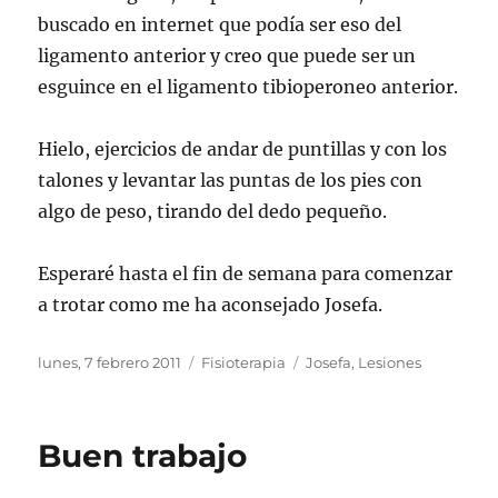
buscado en internet que podía ser eso del
ligamento anterior y creo que puede ser un
esguince en el ligamento tibioperoneo anterior.
Hielo, ejercicios de andar de puntillas y con los
talones y levantar las puntas de los pies con
algo de peso, tirando del dedo pequeño.
Esperaré hasta el fin de semana para comenzar
a trotar como me ha aconsejado Josefa.
Publicado
Categorías
Etiquetas
lunes, 7 febrero 2011
Fisioterapia
Josefa
,
Lesiones
el
Buen trabajo