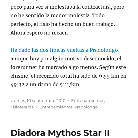
poco para ver si molestaba la contractura, pero
no he sentido la menor molestia. Todo
perfecto, el fisio ha hecho un buen trabajo.
Ahora espero no recaer.
He dado las dos típicas vueltas a Pradolongo
,
aunque hoy por algún motivo desconocido, el
forerunner ha marcado algo menos. Según este
chisme, el recorrido total ha sido de 9,55 km en
49:32 a un ritmo de 5:11/km.
Publicado
Categorías
viernes, 10 septiembre 2010
Entrenamientos
,
el
Etiquetas
Fisioterapia
Entrenamientos
,
Pradolongo
Diadora Mythos Star II