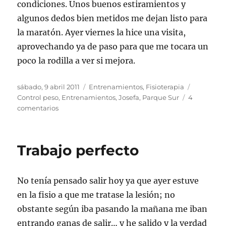
condiciones. Unos buenos estiramientos y
algunos dedos bien metidos me dejan listo para
la maratón. Ayer viernes la hice una visita,
aprovechando ya de paso para que me tocara un
poco la rodilla a ver si mejora.
Publicado
Categorías
Etiquetas
sábado, 9 abril 2011
Entrenamientos
,
Fisioterapia
el
Control peso
,
Entrenamientos
,
Josefa
,
Parque Sur
4
en
comentarios
Me
dan
buen
Trabajo perfecto
rollito
No tenía pensado salir hoy ya que ayer estuve
en la fisio a que me tratase la lesión; no
obstante según iba pasando la mañana me iban
entrando ganas de salir… y he salido y la verdad