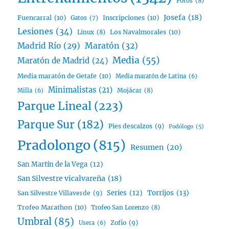
Fotos
(8)
Josefa
(18)
Fuencarral
(10)
Inscripciones
(10)
Gatos
(7)
Lesiones
(34)
Linux
(8)
Los Navalmorales
(10)
Madrid Río
(29)
Maratón
(32)
Media
(55)
Maratón de Madrid
(24)
Media maratón de Getafe
(10)
Media maratón de Latina
(6)
Minimalistas
(21)
Mojácar
(8)
Milla
(6)
Parque Lineal
(223)
Parque Sur
(182)
Pies descalzos
(9)
Podólogo
(5)
Pradolongo
(815)
Resumen
(20)
San Martín de la Vega
(12)
San Silvestre vicalvareña
(18)
Series
(12)
Torrijos
(13)
San Silvestre Villaverde
(9)
Trofeo Marathon
(10)
Trofeo San Lorenzo
(8)
Umbral
(85)
Zofío
(9)
Usera
(6)