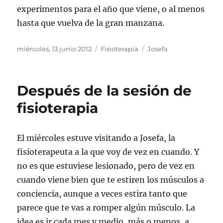
experimentos para el año que viene, o al menos
hasta que vuelva de la gran manzana.
Publicado
Categorías
Etiquetas
miércoles, 13 junio 2012
Fisioterapia
Josefa
el
Después de la sesión de
fisioterapia
El miércoles estuve visitando a Josefa, la
fisioterapeuta a la que voy de vez en cuando. Y
no es que estuviese lesionado, pero de vez en
cuando viene bien que te estiren los músculos a
conciencia, aunque a veces estira tanto que
parece que te vas a romper algún músculo. La
idea es ir cada mes y medio, más o menos, a