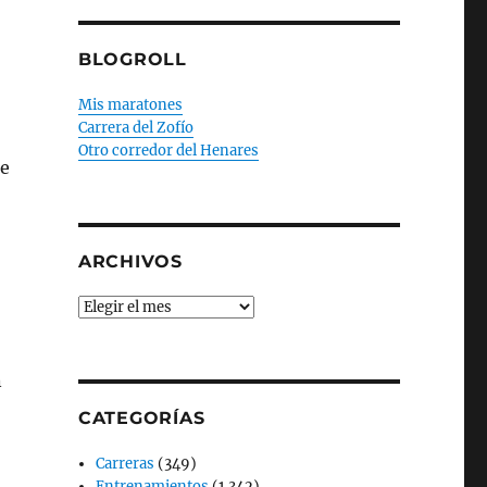
BLOGROLL
Mis maratones
Carrera del Zofío
Otro corredor del Henares
te
ARCHIVOS
Archivos
n
CATEGORÍAS
Carreras
(349)
Entrenamientos
(1.342)