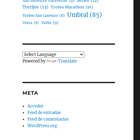
Series
(12)
San Silvestre Villaverde
(9)
Torrijos
(13)
Trofeo Marathon
(10)
Umbral
(85)
Trofeo San Lorenzo
(8)
Zofío
(9)
Usera
(6)
o
Powered by
Translate
META
Acceder
Feed de entradas
Feed de comentarios
WordPress.org