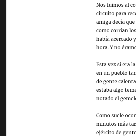
Nos fuimos al co
circuito para r
amiga decía que 
como corrían lo
había acercado y
hora. Y no éramo
Esta vez sí era 
en un pueblo tan
de gente calenta
estaba algo tem
notado el gemelo
Como suele ocurri
minutos más tard
ejército de gent