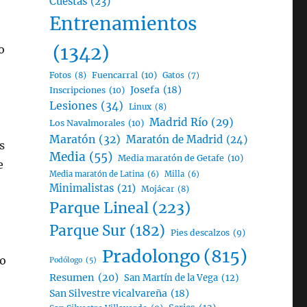
Cuestas
(23)
Entrenamientos
(1342)
o
Fotos
(8)
Fuencarral
(10)
Gatos
(7)
Josefa
(18)
Inscripciones
(10)
Lesiones
(34)
Linux
(8)
Madrid Río
(29)
Los Navalmorales
(10)
Maratón
(32)
Maratón de Madrid
(24)
s
Media
(55)
Media maratón de Getafe
(10)
e
Media maratón de Latina
(6)
Milla
(6)
Minimalistas
(21)
Mojácar
(8)
Parque Lineal
(223)
Parque Sur
(182)
Pies descalzos
(9)
Pradolongo
(815)
co
Podólogo
(5)
Resumen
(20)
San Martín de la Vega
(12)
San Silvestre vicalvareña
(18)