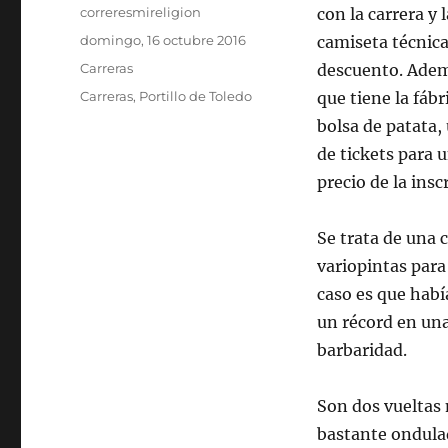
Autor
correresmireligion
con la carrera y
Publicado
domingo, 16 octubre 2016
camiseta técnica
el
Categorías
Carreras
descuento. Ademá
Etiquetas
Carreras
,
Portillo de Toledo
que tiene la fábr
bolsa de patata,
de tickets para 
precio de la insc
Se trata de una 
variopintas para 
caso es que habí
un récord en una
barbaridad.
Son dos vueltas 
bastante ondula