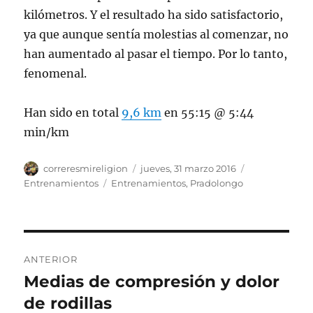
kilómetros. Y el resultado ha sido satisfactorio,
ya que aunque sentía molestias al comenzar, no
han aumentado al pasar el tiempo. Por lo tanto,
fenomenal.
Han sido en total
9,6 km
en 55:15 @ 5:44
min/km
Autor
Publicado
Categorías
correresmireligion
jueves, 31 marzo 2016
el
Etiquetas
Entrenamientos
Entrenamientos
,
Pradolongo
Navegación
ANTERIOR
de
Medias de compresión y dolor
Entrada
anterior:
de rodillas
entradas