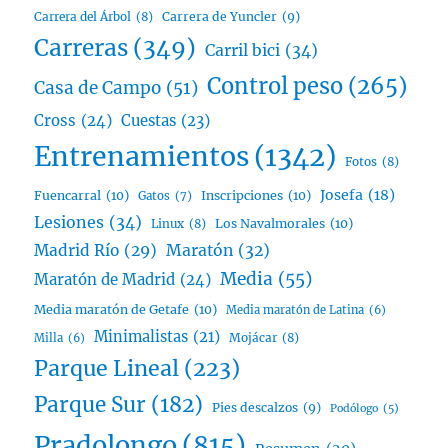
Carrera del Árbol
(8)
Carrera de Yuncler
(9)
Carreras
(349)
Carril bici
(34)
Control peso
(265)
Casa de Campo
(51)
Cross
(24)
Cuestas
(23)
Entrenamientos
(1342)
Fotos
(8)
Josefa
(18)
Fuencarral
(10)
Inscripciones
(10)
Gatos
(7)
Lesiones
(34)
Linux
(8)
Los Navalmorales
(10)
Madrid Río
(29)
Maratón
(32)
Media
(55)
Maratón de Madrid
(24)
Media maratón de Getafe
(10)
Media maratón de Latina
(6)
Minimalistas
(21)
Mojácar
(8)
Milla
(6)
Parque Lineal
(223)
Parque Sur
(182)
Pies descalzos
(9)
Podólogo
(5)
Pradolongo
(815)