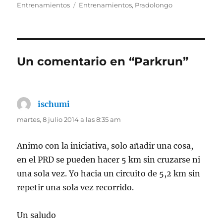
el
Etiquetas
Entrenamientos
Entrenamientos
,
Pradolongo
Un comentario en “Parkrun”
ischumi
dice:
martes, 8 julio 2014 a las 8:35 am
Animo con la iniciativa, solo añadir una cosa,
en el PRD se pueden hacer 5 km sin cruzarse ni
una sola vez. Yo hacia un circuito de 5,2 km sin
repetir una sola vez recorrido.
Un saludo