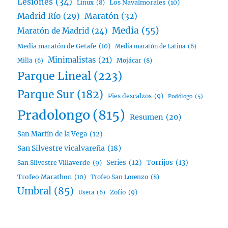
Lesiones
(34)
Linux
(8)
Los Navalmorales
(10)
Madrid Río
(29)
Maratón
(32)
Media
(55)
Maratón de Madrid
(24)
Media maratón de Getafe
(10)
Media maratón de Latina
(6)
Minimalistas
(21)
Mojácar
(8)
Milla
(6)
Parque Lineal
(223)
Parque Sur
(182)
Pies descalzos
(9)
Podólogo
(5)
Pradolongo
(815)
Resumen
(20)
San Martín de la Vega
(12)
San Silvestre vicalvareña
(18)
Series
(12)
Torrijos
(13)
San Silvestre Villaverde
(9)
Trofeo Marathon
(10)
Trofeo San Lorenzo
(8)
Umbral
(85)
Zofío
(9)
Usera
(6)