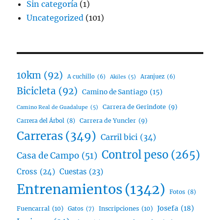
Sin categoría
(1)
Uncategorized
(101)
10km
(92)
A cuchillo
(6)
Aranjuez
(6)
Akiles
(5)
Bicicleta
(92)
Camino de Santiago
(15)
Carrera de Gerindote
(9)
Camino Real de Guadalupe
(5)
Carrera del Árbol
(8)
Carrera de Yuncler
(9)
Carreras
(349)
Carril bici
(34)
Control peso
(265)
Casa de Campo
(51)
Cross
(24)
Cuestas
(23)
Entrenamientos
(1342)
Fotos
(8)
Josefa
(18)
Fuencarral
(10)
Inscripciones
(10)
Gatos
(7)