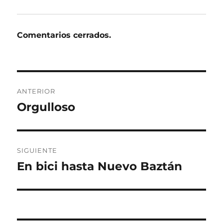
Comentarios cerrados.
Navegación
ANTERIOR
de
Orgulloso
Entrada
anterior:
entradas
SIGUIENTE
En bici hasta Nuevo Baztán
Entrada
siguiente: