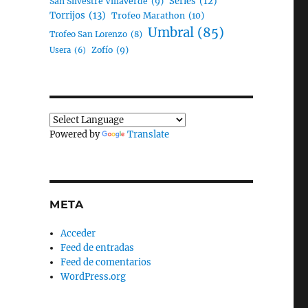
Series
(12)
San Silvestre Villaverde
(9)
Torrijos
(13)
Trofeo Marathon
(10)
Umbral
(85)
Trofeo San Lorenzo
(8)
Zofío
(9)
Usera
(6)
Powered by
Translate
META
Acceder
Feed de entradas
Feed de comentarios
WordPress.org