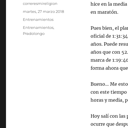
Autor
correresmireligion
hice en la media
Publicado
martes, 27 marzo 2018
en maratón.
el
Categorías
Entrenamientos
Etiquetas
Entrenamientos
,
Pues bien, el pl
Pradolongo
oficial de 1:31:
años. Puede resu
años que con 52.
marca de 1:19:40
forma ahora que
Bueno… Me estoy
con este tiempo 
horas y media, p
Hoy salí con las
ocurre que despu