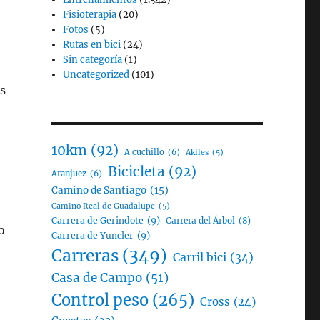
Fisioterapia
(20)
Fotos
(5)
Rutas en bici
(24)
Sin categoría
(1)
Uncategorized
(101)
s
10km
(92)
A cuchillo
(6)
Akiles
(5)
Bicicleta
(92)
Aranjuez
(6)
Camino de Santiago
(15)
Camino Real de Guadalupe
(5)
Carrera de Gerindote
(9)
Carrera del Árbol
(8)
o
Carrera de Yuncler
(9)
Carreras
(349)
Carril bici
(34)
Casa de Campo
(51)
Control peso
(265)
Cross
(24)