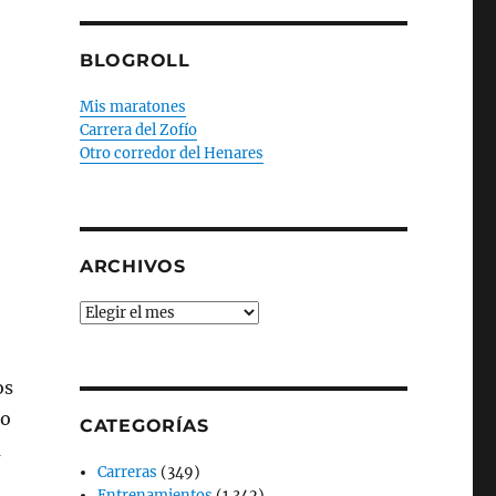
BLOGROLL
Mis maratones
Carrera del Zofío
Otro corredor del Henares
ARCHIVOS
Archivos
os
io
CATEGORÍAS
a
Carreras
(349)
Entrenamientos
(1.342)