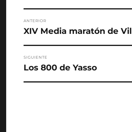
Navegación
ANTERIOR
de
XIV Media maratón de Vil
Entrada
anterior:
entradas
SIGUIENTE
Los 800 de Yasso
Entrada
siguiente: