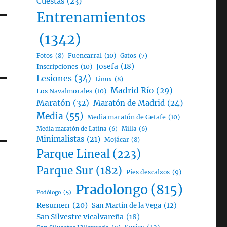
Cuestas
(23)
Entrenamientos
(1342)
Fotos
(8)
Fuencarral
(10)
Gatos
(7)
Josefa
(18)
Inscripciones
(10)
Lesiones
(34)
Linux
(8)
Madrid Río
(29)
Los Navalmorales
(10)
Maratón
(32)
Maratón de Madrid
(24)
Media
(55)
Media maratón de Getafe
(10)
Media maratón de Latina
(6)
Milla
(6)
Minimalistas
(21)
Mojácar
(8)
Parque Lineal
(223)
Parque Sur
(182)
Pies descalzos
(9)
Pradolongo
(815)
Podólogo
(5)
Resumen
(20)
San Martín de la Vega
(12)
San Silvestre vicalvareña
(18)