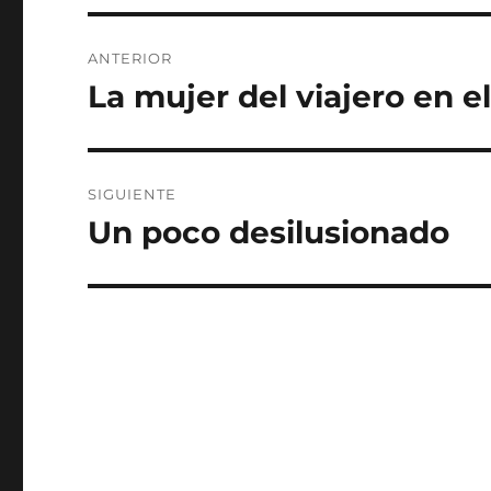
Navegación
ANTERIOR
de
La mujer del viajero en e
Entrada
anterior:
entradas
SIGUIENTE
Un poco desilusionado
Entrada
siguiente: