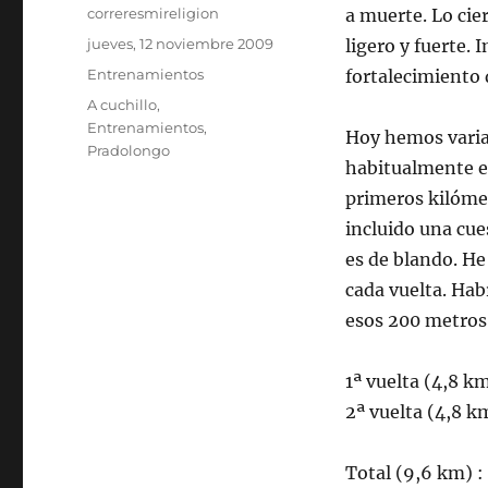
Autor
correresmireligion
a muerte. Lo cie
Publicado
jueves, 12 noviembre 2009
ligero y fuerte.
el
Categorías
Entrenamientos
fortalecimiento 
Etiquetas
A cuchillo
,
Entrenamientos
,
Hoy hemos varia
Pradolongo
habitualmente es
primeros kilómet
incluido una cue
es de blando. H
cada vuelta. Hab
esos 200 metros 
1ª vuelta (4,8 k
2ª vuelta (4,8 k
Total (9,6 km) 