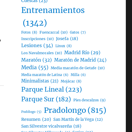
Cuestas
(23)
Entrenamientos
(1342)
Fotos
(8)
Fuencarral
(10)
Gatos
(7)
Josefa
(18)
Inscripciones
(10)
o
Lesiones
(34)
Linux
(8)
Madrid Río
(29)
Los Navalmorales
(10)
Maratón
(32)
Maratón de Madrid
(24)
Media
(55)
Media maratón de Getafe
(10)
Media maratón de Latina
(6)
Milla
(6)
Minimalistas
(21)
Mojácar
(8)
Parque Lineal
(223)
Parque Sur
(182)
Pies descalzos
(9)
Pradolongo
(815)
Podólogo
(5)
Resumen
(20)
San Martín de la Vega
(12)
San Silvestre vicalvareña
(18)