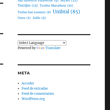
Series
(12)
San Silvestre Villaverde
(9)
Torrijos
(13)
Trofeo Marathon
(10)
Umbral
(85)
Trofeo San Lorenzo
(8)
Zofío
(9)
Usera
(6)
Powered by
Translate
META
Acceder
Feed de entradas
Feed de comentarios
WordPress.org