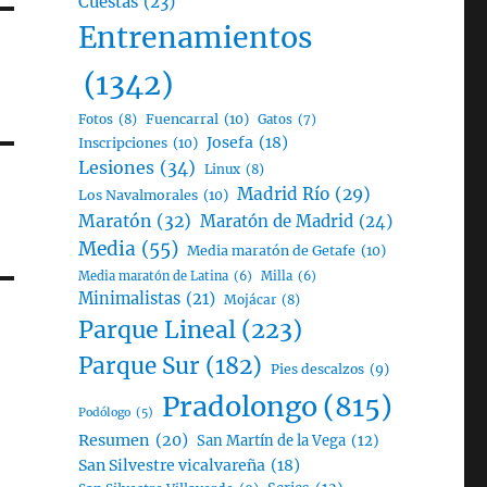
Cuestas
(23)
Entrenamientos
(1342)
Fotos
(8)
Fuencarral
(10)
Gatos
(7)
Josefa
(18)
Inscripciones
(10)
Lesiones
(34)
Linux
(8)
Madrid Río
(29)
Los Navalmorales
(10)
Maratón
(32)
Maratón de Madrid
(24)
Media
(55)
Media maratón de Getafe
(10)
Media maratón de Latina
(6)
Milla
(6)
Minimalistas
(21)
Mojácar
(8)
Parque Lineal
(223)
Parque Sur
(182)
Pies descalzos
(9)
Pradolongo
(815)
Podólogo
(5)
Resumen
(20)
San Martín de la Vega
(12)
San Silvestre vicalvareña
(18)