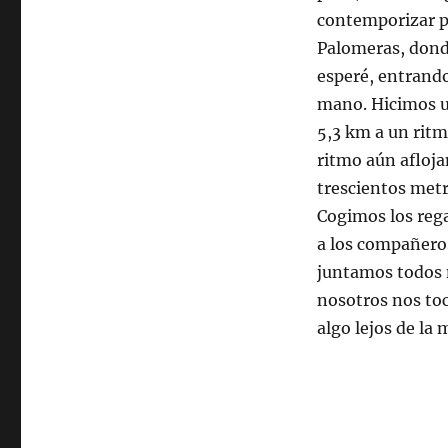
contemporizar pa
Palomeras, donde
esperé, entrando
mano. Hicimos u
5,3 km a un rit
ritmo aún afloj
trescientos metr
Cogimos los regal
a los compañeros
juntamos todos 
nosotros nos toc
algo lejos de la 