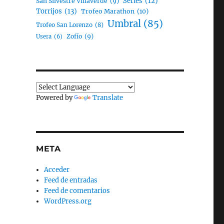
Series
(12)
San Silvestre Villaverde
(9)
Torrijos
(13)
Trofeo Marathon
(10)
Umbral
(85)
Trofeo San Lorenzo
(8)
Zofío
(9)
Usera
(6)
Powered by
Translate
META
Acceder
Feed de entradas
Feed de comentarios
WordPress.org