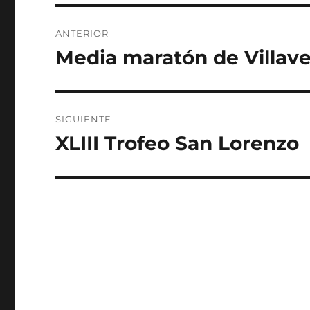
Navegación
ANTERIOR
de
Media maratón de Villav
Entrada
anterior:
entradas
SIGUIENTE
XLIII Trofeo San Lorenzo
Entrada
siguiente: