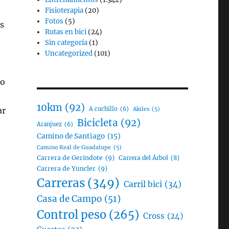
Fisioterapia
(20)
Fotos
(5)
s
Rutas en bici
(24)
Sin categoría
(1)
Uncategorized
(101)
do
10km
(92)
ar
A cuchillo
(6)
Akiles
(5)
Bicicleta
(92)
Aranjuez
(6)
Camino de Santiago
(15)
Camino Real de Guadalupe
(5)
Carrera de Gerindote
(9)
Carrera del Árbol
(8)
Carrera de Yuncler
(9)
Carreras
(349)
Carril bici
(34)
Casa de Campo
(51)
Control peso
(265)
Cross
(24)