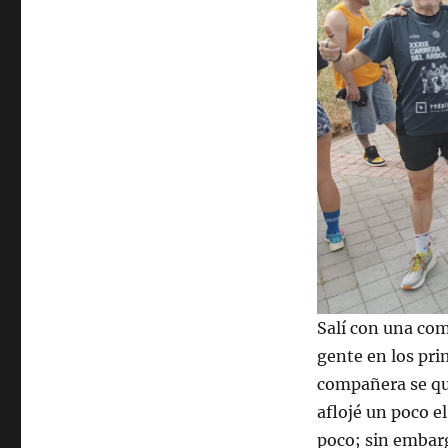
Salí con una com
gente en los prim
compañera se que
aflojé un poco e
poco; sin embarg