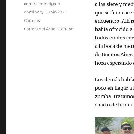
Autor
correresmireligion
a las siete y me
Publicado
domingo, 1 junio 2025
que se fuera acer
el
Categorías
Carreras
encuentro. Allí r
Etiquetas
Carrera del Árbol
,
Carreras
había ofrecido 
todos en dos coc
a la boca de met
de Buenos Aires 
hora esperando a
Los demás habían
poco en llegar a
zumba, tratamos 
cuarto de hora má