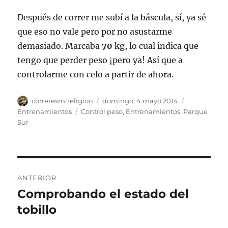
Después de correr me subí a la báscula, sí, ya sé
que eso no vale pero por no asustarme
demasiado. Marcaba
70
kg, lo cual indica que
tengo que perder peso ¡pero ya! Así que a
controlarme con celo a partir de ahora.
Autor
Publicado
Categorías
correresmireligion
domingo, 4 mayo 2014
el
Etiquetas
Entrenamientos
Control peso
,
Entrenamientos
,
Parque
Sur
Navegación
ANTERIOR
de
Comprobando el estado del
Entrada
anterior:
tobillo
entradas