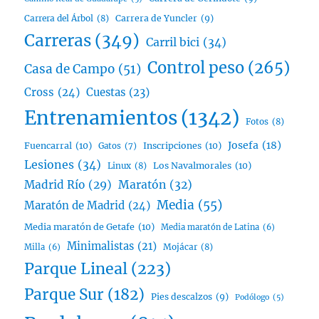
Carrera del Árbol
(8)
Carrera de Yuncler
(9)
Carreras
(349)
Carril bici
(34)
Control peso
(265)
Casa de Campo
(51)
Cross
(24)
Cuestas
(23)
Entrenamientos
(1342)
Fotos
(8)
Josefa
(18)
Fuencarral
(10)
Inscripciones
(10)
Gatos
(7)
Lesiones
(34)
Linux
(8)
Los Navalmorales
(10)
Madrid Río
(29)
Maratón
(32)
Media
(55)
Maratón de Madrid
(24)
Media maratón de Getafe
(10)
Media maratón de Latina
(6)
Minimalistas
(21)
Mojácar
(8)
Milla
(6)
Parque Lineal
(223)
Parque Sur
(182)
Pies descalzos
(9)
Podólogo
(5)