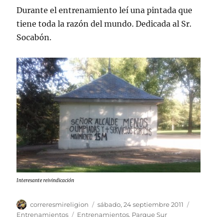
Durante el entrenamiento leí una pintada que
tiene toda la razón del mundo. Dedicada al Sr.
Socabón.
Interesante reivindicación
Autor
Publicado
Categor
correresmireligion
sábado, 24 septiembre 2011
el
Etiquetas
Entrenamientos
Entrenamientos
,
Parque Sur