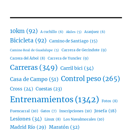
10km
(92)
A cuchillo
(6)
Aranjuez
(6)
Akiles
(5)
Bicicleta
(92)
Camino de Santiago
(15)
Carrera de Gerindote
(9)
Camino Real de Guadalupe
(5)
Carrera del Árbol
(8)
Carrera de Yuncler
(9)
Carreras
(349)
Carril bici
(34)
Control peso
(265)
Casa de Campo
(51)
Cross
(24)
Cuestas
(23)
Entrenamientos
(1342)
Fotos
(8)
Josefa
(18)
Fuencarral
(10)
Inscripciones
(10)
Gatos
(7)
Lesiones
(34)
Linux
(8)
Los Navalmorales
(10)
Madrid Río
(29)
Maratón
(32)