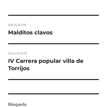
Navegación
ANTERIOR
de
Malditos clavos
Entrada
anterior:
entradas
SIGUIENTE
IV Carrera popular villa de
Entrada
siguiente:
Torrijos
Búsqueda