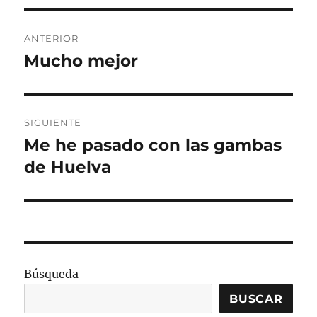
Navegación
ANTERIOR
de
Mucho mejor
Entrada
anterior:
entradas
SIGUIENTE
Me he pasado con las gambas
Entrada
siguiente:
de Huelva
Búsqueda
BUSCAR