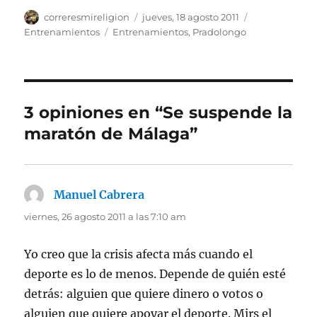
Autor
Publicado
Categorías
correresmireligion
jueves, 18 agosto 2011
el
Etiquetas
Entrenamientos
Entrenamientos
,
Pradolongo
3 opiniones en “Se suspende la
maratón de Málaga”
Manuel Cabrera
dice:
viernes, 26 agosto 2011 a las 7:10 am
Yo creo que la crisis afecta más cuando el
deporte es lo de menos. Depende de quién esté
detrás: alguien que quiere dinero o votos o
alguien que quiere apoyar el deporte. Mirs el