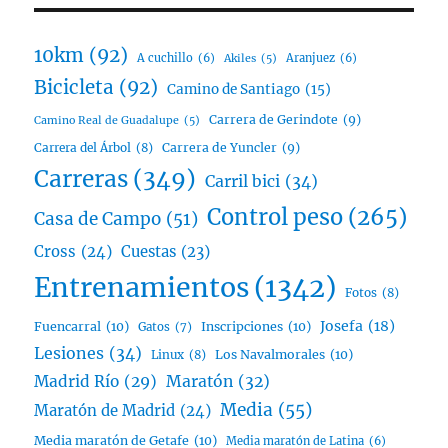
10km
(92)
A cuchillo
(6)
Aranjuez
(6)
Akiles
(5)
Bicicleta
(92)
Camino de Santiago
(15)
Carrera de Gerindote
(9)
Camino Real de Guadalupe
(5)
Carrera del Árbol
(8)
Carrera de Yuncler
(9)
Carreras
(349)
Carril bici
(34)
Control peso
(265)
Casa de Campo
(51)
Cross
(24)
Cuestas
(23)
Entrenamientos
(1342)
Fotos
(8)
Josefa
(18)
Fuencarral
(10)
Inscripciones
(10)
Gatos
(7)
Lesiones
(34)
Linux
(8)
Los Navalmorales
(10)
Madrid Río
(29)
Maratón
(32)
Media
(55)
Maratón de Madrid
(24)
Media maratón de Getafe
(10)
Media maratón de Latina
(6)