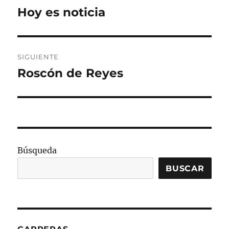
de
Hoy es noticia
Entrada
anterior:
entradas
SIGUIENTE
Roscón de Reyes
Entrada
siguiente:
Búsqueda
BUSCAR