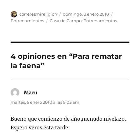
Autor
Publicado
Categorías
correresmireligion
domingo, 3 enero 2010
el
Etiquetas
Entrenamientos
Casa de Campo
,
Entrenamientos
4 opiniones en “Para rematar
la faena”
Macu
dice:
martes, 5 enero 2010 a las 9:03 am
Bueno que comienzo de año,menudo nivelazo.
Espero veros esta tarde.