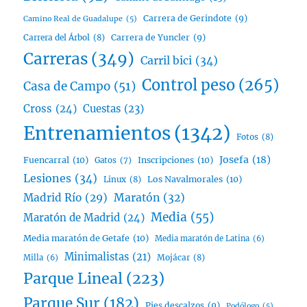
Carrera de Gerindote
(9)
Camino Real de Guadalupe
(5)
Carrera del Árbol
(8)
Carrera de Yuncler
(9)
Carreras
(349)
Carril bici
(34)
Control peso
(265)
Casa de Campo
(51)
Cross
(24)
Cuestas
(23)
Entrenamientos
(1342)
Fotos
(8)
Josefa
(18)
Fuencarral
(10)
Inscripciones
(10)
Gatos
(7)
Lesiones
(34)
Linux
(8)
Los Navalmorales
(10)
Madrid Río
(29)
Maratón
(32)
Media
(55)
Maratón de Madrid
(24)
Media maratón de Getafe
(10)
Media maratón de Latina
(6)
Minimalistas
(21)
Mojácar
(8)
Milla
(6)
Parque Lineal
(223)
Parque Sur
(182)
Pies descalzos
(9)
Podólogo
(5)