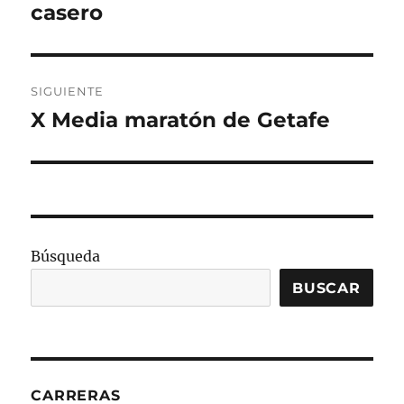
anterior:
casero
entradas
SIGUIENTE
X Media maratón de Getafe
Entrada
siguiente:
Búsqueda
BUSCAR
CARRERAS