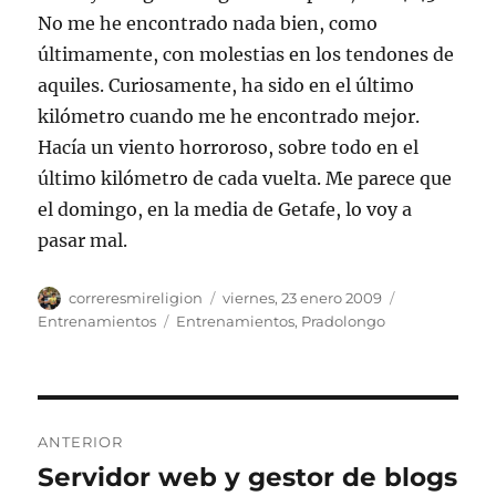
No me he encontrado nada bien, como
últimamente, con molestias en los tendones de
aquiles. Curiosamente, ha sido en el último
kilómetro cuando me he encontrado mejor.
Hacía un viento horroroso, sobre todo en el
último kilómetro de cada vuelta. Me parece que
el domingo, en la media de Getafe, lo voy a
pasar mal.
Autor
Publicado
Categorías
correresmireligion
viernes, 23 enero 2009
el
Etiquetas
Entrenamientos
Entrenamientos
,
Pradolongo
Navegación
ANTERIOR
de
Servidor web y gestor de blogs
Entrada