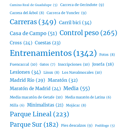
Carrera de Gerindote
(9)
Camino Real de Guadalupe
(5)
Carrera del Árbol
(8)
Carrera de Yuncler
(9)
Carreras
(349)
Carril bici
(34)
Control peso
(265)
Casa de Campo
(51)
Cross
(24)
Cuestas
(23)
Entrenamientos
(1342)
Fotos
(8)
Josefa
(18)
Fuencarral
(10)
Inscripciones
(10)
Gatos
(7)
Lesiones
(34)
Linux
(8)
Los Navalmorales
(10)
Madrid Río
(29)
Maratón
(32)
Media
(55)
Maratón de Madrid
(24)
Media maratón de Getafe
(10)
Media maratón de Latina
(6)
Minimalistas
(21)
Mojácar
(8)
Milla
(6)
Parque Lineal
(223)
Parque Sur
(182)
Pies descalzos
(9)
Podólogo
(5)