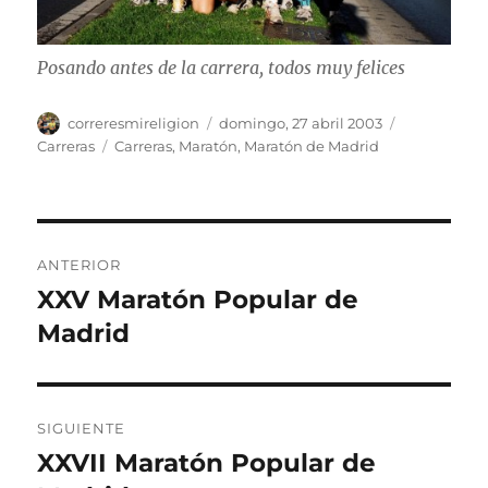
Posando antes de la carrera, todos muy felices
Autor
Publicado
Categorías
correresmireligion
domingo, 27 abril 2003
el
Etiquetas
Carreras
Carreras
,
Maratón
,
Maratón de Madrid
Navegación
ANTERIOR
de
XXV Maratón Popular de
Entrada
anterior:
Madrid
entradas
SIGUIENTE
XXVII Maratón Popular de
Entrada