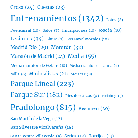
Cross
(24)
Cuestas
(23)
Entrenamientos
(1342)
Fotos
(8)
Josefa
(18)
Fuencarral
(10)
Inscripciones
(10)
Gatos
(7)
Lesiones
(34)
Linux
(8)
Los Navalmorales
(10)
Madrid Río
(29)
Maratón
(32)
Media
(55)
Maratón de Madrid
(24)
Media maratón de Getafe
(10)
Media maratón de Latina
(6)
Minimalistas
(21)
Mojácar
(8)
Milla
(6)
Parque Lineal
(223)
Parque Sur
(182)
Pies descalzos
(9)
Podólogo
(5)
Pradolongo
(815)
Resumen
(20)
San Martín de la Vega
(12)
San Silvestre vicalvareña
(18)
Series
(12)
Torrijos
(13)
San Silvestre Villaverde
(9)