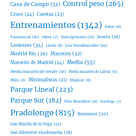
Control peso
(265)
Casa de Campo
(51)
Cross
(24)
Cuestas
(23)
Entrenamientos
(1342)
Fotos
(8)
Josefa
(18)
Fuencarral
(10)
Inscripciones
(10)
Gatos
(7)
Lesiones
(34)
Linux
(8)
Los Navalmorales
(10)
Madrid Río
(29)
Maratón
(32)
Media
(55)
Maratón de Madrid
(24)
Media maratón de Getafe
(10)
Media maratón de Latina
(6)
Minimalistas
(21)
Mojácar
(8)
Milla
(6)
Parque Lineal
(223)
Parque Sur
(182)
Pies descalzos
(9)
Podólogo
(5)
Pradolongo
(815)
Resumen
(20)
San Martín de la Vega
(12)
San Silvestre vicalvareña
(18)