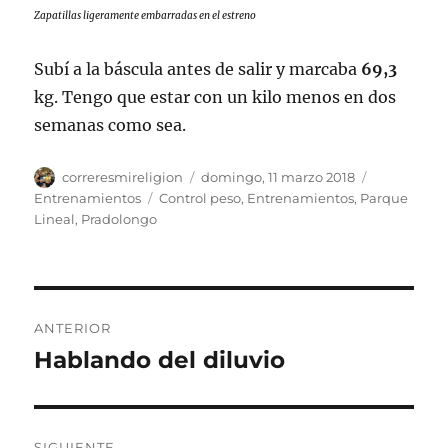
Zapatillas ligeramente embarradas en el estreno
Subí a la báscula antes de salir y marcaba
69,3
kg. Tengo que estar con un kilo menos en dos
semanas como sea.
Autor
Publicado
Categorías
correresmireligion
domingo, 11 marzo 2018
el
Etiquetas
Entrenamientos
Control peso
,
Entrenamientos
,
Parque
Lineal
,
Pradolongo
Navegación
ANTERIOR
de
Hablando del diluvio
Entrada
anterior:
entradas
SIGUIENTE