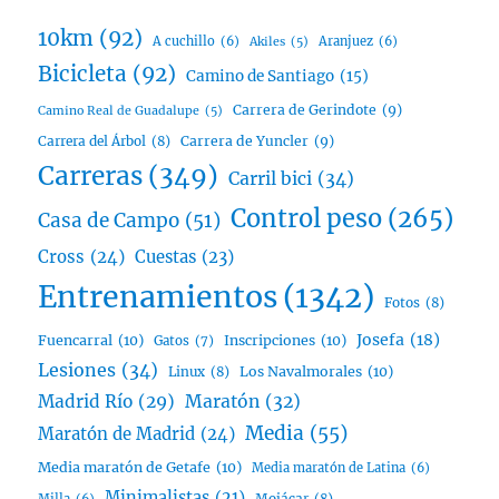
10km
(92)
A cuchillo
(6)
Aranjuez
(6)
Akiles
(5)
Bicicleta
(92)
Camino de Santiago
(15)
Carrera de Gerindote
(9)
Camino Real de Guadalupe
(5)
Carrera del Árbol
(8)
Carrera de Yuncler
(9)
Carreras
(349)
Carril bici
(34)
Control peso
(265)
Casa de Campo
(51)
Cross
(24)
Cuestas
(23)
Entrenamientos
(1342)
Fotos
(8)
Josefa
(18)
Fuencarral
(10)
Inscripciones
(10)
Gatos
(7)
Lesiones
(34)
Linux
(8)
Los Navalmorales
(10)
Madrid Río
(29)
Maratón
(32)
Media
(55)
Maratón de Madrid
(24)
Media maratón de Getafe
(10)
Media maratón de Latina
(6)
Minimalistas
(21)
Mojácar
(8)