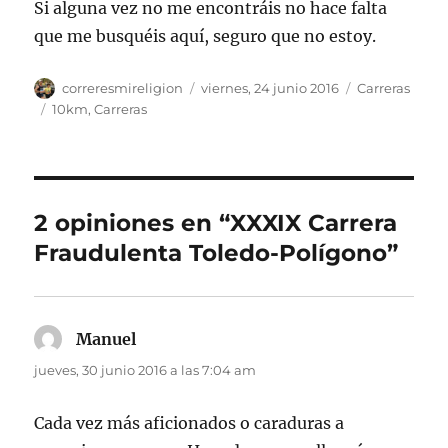
Si alguna vez no me encontráis no hace falta
que me busquéis aquí, seguro que no estoy.
Autor
Publicado
Categorías
correresmireligion
viernes, 24 junio 2016
Carreras
el
Etiquetas
10km
,
Carreras
2 opiniones en “XXXIX Carrera
Fraudulenta Toledo-Polígono”
Manuel
dice:
jueves, 30 junio 2016 a las 7:04 am
Cada vez más aficionados o caraduras a