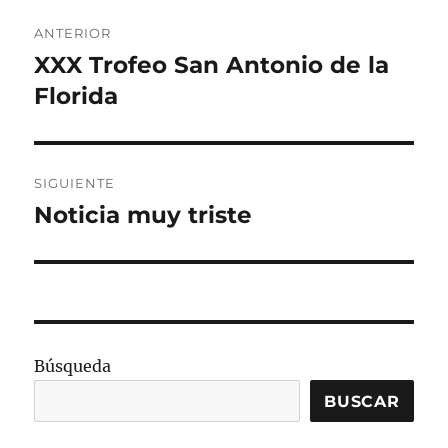
Navegación
ANTERIOR
de
XXX Trofeo San Antonio de la
Entrada
anterior:
Florida
entradas
SIGUIENTE
Noticia muy triste
Entrada
siguiente:
Búsqueda
BUSCAR