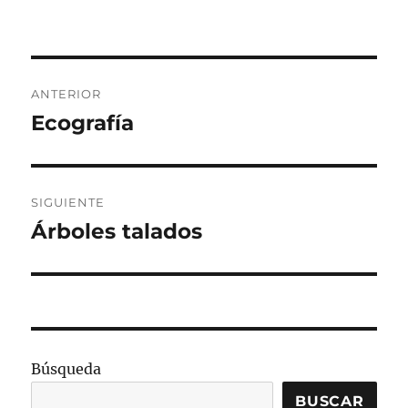
Navegación
ANTERIOR
de
Ecografía
Entrada
anterior:
entradas
SIGUIENTE
Árboles talados
Entrada
siguiente:
Búsqueda
BUSCAR