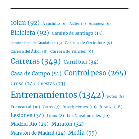
10km
(92)
A cuchillo
(6)
Aranjuez
(6)
Akiles
(5)
Bicicleta
(92)
Camino de Santiago
(15)
Carrera de Gerindote
(9)
Camino Real de Guadalupe
(5)
Carrera del Árbol
(8)
Carrera de Yuncler
(9)
Carreras
(349)
Carril bici
(34)
Control peso
(265)
Casa de Campo
(51)
Cross
(24)
Cuestas
(23)
Entrenamientos
(1342)
Fotos
(8)
Josefa
(18)
Fuencarral
(10)
Inscripciones
(10)
Gatos
(7)
Lesiones
(34)
Linux
(8)
Los Navalmorales
(10)
Madrid Río
(29)
Maratón
(32)
Media
(55)
Maratón de Madrid
(24)