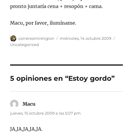
pronto juntaría cena + resopón + cama.
Macu, por favor, ilumíname.
Autor
Publicado
Categor
correresmireligion
miércoles, 14 octubre 2009
el
Uncategorized
5 opiniones en “Estoy gordo”
Macu
dice:
jueves, 15 octubre 2009 a las 5:07 pm
JA,JA,JA,JA,JA.