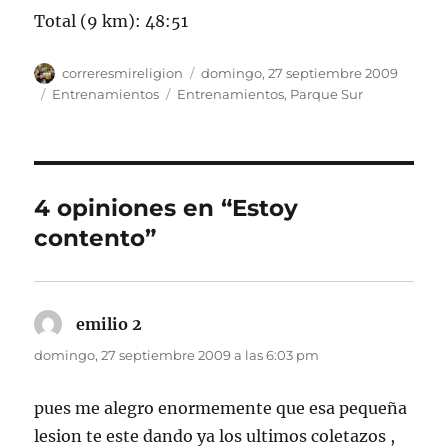
Total (9 km): 48:51
Autor
Publicado
correresmireligion
domingo, 27 septiembre 2009
el
Categorías
Etiquetas
Entrenamientos
Entrenamientos
,
Parque Sur
4 opiniones en “Estoy
contento”
emilio 2
dice:
domingo, 27 septiembre 2009 a las 6:03 pm
pues me alegro enormemente que esa pequeña
lesion te este dando ya los ultimos coletazos ,