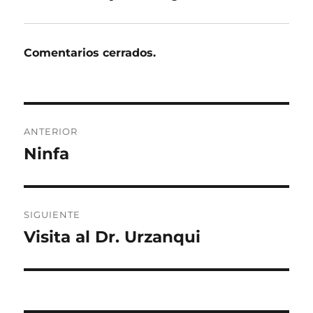
Comentarios cerrados.
Navegación
ANTERIOR
de
Ninfa
Entrada
anterior:
entradas
SIGUIENTE
Visita al Dr. Urzanqui
Entrada
siguiente: