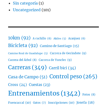
Sin categoría
(1)
Uncategorized
(101)
10km
(92)
A cuchillo
(6)
Aranjuez
(6)
Akiles
(5)
Bicicleta
(92)
Camino de Santiago
(15)
Carrera de Gerindote
(9)
Camino Real de Guadalupe
(5)
Carrera del Árbol
(8)
Carrera de Yuncler
(9)
Carreras
(349)
Carril bici
(34)
Control peso
(265)
Casa de Campo
(51)
Cross
(24)
Cuestas
(23)
Entrenamientos
(1342)
Fotos
(8)
Josefa
(18)
Fuencarral
(10)
Inscripciones
(10)
Gatos
(7)