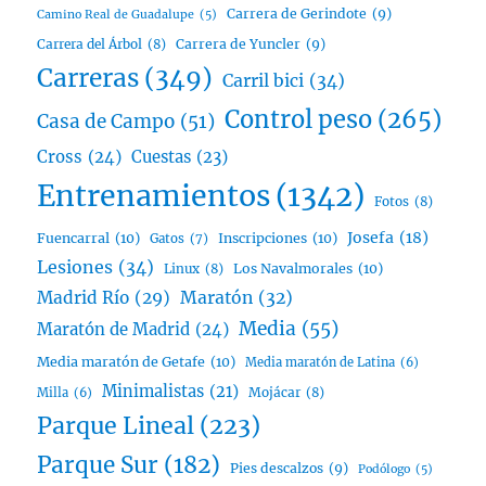
Carrera de Gerindote
(9)
Camino Real de Guadalupe
(5)
Carrera del Árbol
(8)
Carrera de Yuncler
(9)
Carreras
(349)
Carril bici
(34)
Control peso
(265)
Casa de Campo
(51)
Cross
(24)
Cuestas
(23)
Entrenamientos
(1342)
Fotos
(8)
Josefa
(18)
Fuencarral
(10)
Inscripciones
(10)
Gatos
(7)
Lesiones
(34)
Linux
(8)
Los Navalmorales
(10)
Madrid Río
(29)
Maratón
(32)
Media
(55)
Maratón de Madrid
(24)
Media maratón de Getafe
(10)
Media maratón de Latina
(6)
Minimalistas
(21)
Mojácar
(8)
Milla
(6)
Parque Lineal
(223)
Parque Sur
(182)
Pies descalzos
(9)
Podólogo
(5)