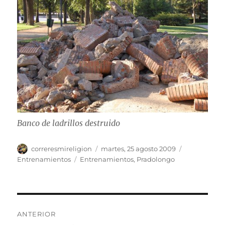
Banco de ladrillos destruido
Autor
Publicado
Categorías
correresmireligion
martes, 25 agosto 2009
el
Etiquetas
Entrenamientos
Entrenamientos
,
Pradolongo
Navegación
ANTERIOR