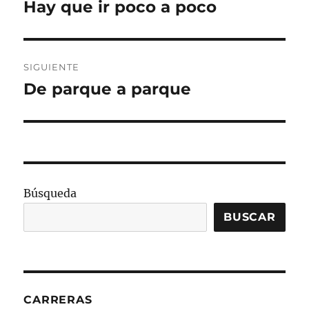
de
Hay que ir poco a poco
Entrada
anterior:
entradas
SIGUIENTE
De parque a parque
Entrada
siguiente:
Búsqueda
BUSCAR
CARRERAS