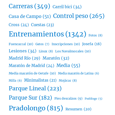
Carreras
(349)
Carril bici
(34)
Control peso
(265)
Casa de Campo
(51)
Cross
(24)
Cuestas
(23)
Entrenamientos
(1342)
Fotos
(8)
Josefa
(18)
Fuencarral
(10)
Inscripciones
(10)
Gatos
(7)
Lesiones
(34)
Linux
(8)
Los Navalmorales
(10)
Madrid Río
(29)
Maratón
(32)
Media
(55)
Maratón de Madrid
(24)
Media maratón de Getafe
(10)
Media maratón de Latina
(6)
Minimalistas
(21)
Mojácar
(8)
Milla
(6)
Parque Lineal
(223)
Parque Sur
(182)
Pies descalzos
(9)
Podólogo
(5)
Pradolongo
(815)
Resumen
(20)