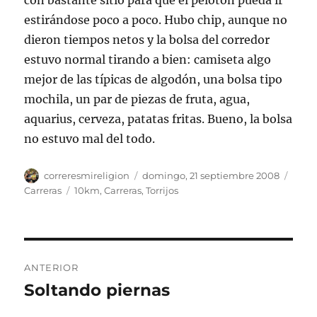
con bastante sitio para que el pelotón pueda ir
estirándose poco a poco. Hubo chip, aunque no
dieron tiempos netos y la bolsa del corredor
estuvo normal tirando a bien: camiseta algo
mejor de las típicas de algodón, una bolsa tipo
mochila, un par de piezas de fruta, agua,
aquarius, cerveza, patatas fritas. Bueno, la bolsa
no estuvo mal del todo.
Autor
Publicado
Categ
correresmireligion
domingo, 21 septiembre 2008
el
Etiquetas
Carreras
10km
,
Carreras
,
Torrijos
Navegación
ANTERIOR
de
Soltando piernas
Entrada
anterior:
entradas