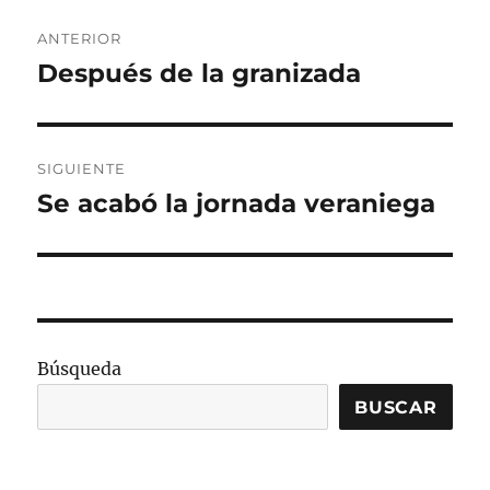
Navegación
ANTERIOR
de
Después de la granizada
Entrada
anterior:
entradas
SIGUIENTE
Se acabó la jornada veraniega
Entrada
siguiente:
Búsqueda
BUSCAR