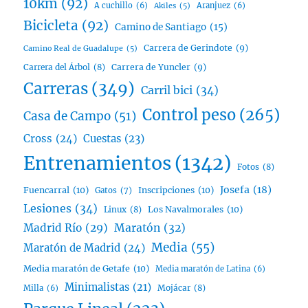
10km
(92)
A cuchillo
(6)
Aranjuez
(6)
Akiles
(5)
Bicicleta
(92)
Camino de Santiago
(15)
Carrera de Gerindote
(9)
Camino Real de Guadalupe
(5)
Carrera del Árbol
(8)
Carrera de Yuncler
(9)
Carreras
(349)
Carril bici
(34)
Control peso
(265)
Casa de Campo
(51)
Cross
(24)
Cuestas
(23)
Entrenamientos
(1342)
Fotos
(8)
Josefa
(18)
Fuencarral
(10)
Inscripciones
(10)
Gatos
(7)
Lesiones
(34)
Linux
(8)
Los Navalmorales
(10)
Madrid Río
(29)
Maratón
(32)
Media
(55)
Maratón de Madrid
(24)
Media maratón de Getafe
(10)
Media maratón de Latina
(6)
Minimalistas
(21)
Mojácar
(8)
Milla
(6)