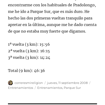
encontrarme con los habituales de Pradolongo,
me he ido a Parque Sur, que es más duro. He
hecho las dos primeras vueltas tranquilo para
apretar en la última, aunque me he dado cuenta
de que no estaba muy fuerte que digamos.
1ª vuelta (3 km): 15:56
2ª vuelta (3 km): 16:15
3ª vuelta (3 km): 14:24
Total (9 km): 46:36
Autor
Publicado
Categorí
correresmireligion
jueves, 11 septiembre 2008
el
Etiquetas
Entrenamientos
Entrenamientos
,
Parque Sur