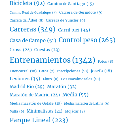
Bicicleta
(92)
Camino de Santiago
(15)
Carrera de Gerindote
(9)
Camino Real de Guadalupe
(5)
Carrera del Árbol
(8)
Carrera de Yuncler
(9)
Carreras
(349)
Carril bici
(34)
Control peso
(265)
Casa de Campo
(51)
Cross
(24)
Cuestas
(23)
Entrenamientos
(1342)
Fotos
(8)
Josefa
(18)
Fuencarral
(10)
Inscripciones
(10)
Gatos
(7)
Lesiones
(34)
Linux
(8)
Los Navalmorales
(10)
Madrid Río
(29)
Maratón
(32)
Media
(55)
Maratón de Madrid
(24)
Media maratón de Getafe
(10)
Media maratón de Latina
(6)
Minimalistas
(21)
Mojácar
(8)
Milla
(6)
Parque Lineal
(223)