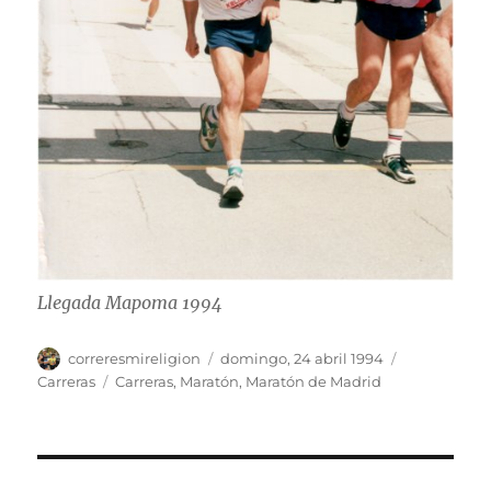
Llegada Mapoma 1994
Autor
Publicado
Categorías
correresmireligion
domingo, 24 abril 1994
el
Etiquetas
Carreras
Carreras
,
Maratón
,
Maratón de Madrid
Navegación