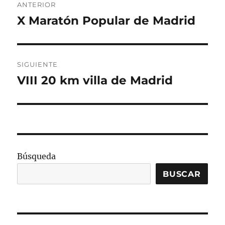
ANTERIOR
de
X Maratón Popular de Madrid
Entrada
anterior:
entradas
SIGUIENTE
VIII 20 km villa de Madrid
Entrada
siguiente:
Búsqueda
BUSCAR