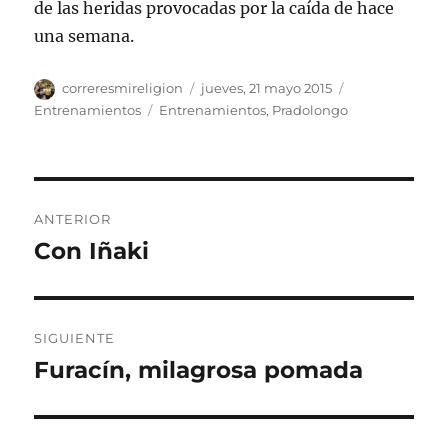
de las heridas provocadas por la caída de hace
una semana.
Autor
Publicado
Categorías
correresmireligion
jueves, 21 mayo 2015
el
Etiquetas
Entrenamientos
Entrenamientos
,
Pradolongo
Navegación
ANTERIOR
de
Con Iñaki
Entrada
anterior:
entradas
SIGUIENTE
Furacín, milagrosa pomada
Entrada
siguiente: