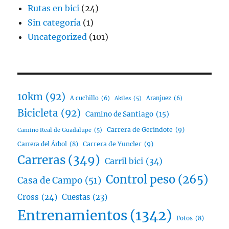
Rutas en bici
(24)
Sin categoría
(1)
Uncategorized
(101)
10km
(92)
A cuchillo
(6)
Aranjuez
(6)
Akiles
(5)
Bicicleta
(92)
Camino de Santiago
(15)
Carrera de Gerindote
(9)
Camino Real de Guadalupe
(5)
Carrera del Árbol
(8)
Carrera de Yuncler
(9)
Carreras
(349)
Carril bici
(34)
Control peso
(265)
Casa de Campo
(51)
Cross
(24)
Cuestas
(23)
Entrenamientos
(1342)
Fotos
(8)