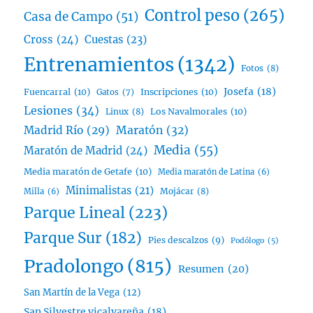
Control peso
(265)
Casa de Campo
(51)
Cross
(24)
Cuestas
(23)
Entrenamientos
(1342)
Fotos
(8)
Josefa
(18)
Fuencarral
(10)
Inscripciones
(10)
Gatos
(7)
Lesiones
(34)
Linux
(8)
Los Navalmorales
(10)
Madrid Río
(29)
Maratón
(32)
Media
(55)
Maratón de Madrid
(24)
Media maratón de Getafe
(10)
Media maratón de Latina
(6)
Minimalistas
(21)
Mojácar
(8)
Milla
(6)
Parque Lineal
(223)
Parque Sur
(182)
Pies descalzos
(9)
Podólogo
(5)
Pradolongo
(815)
Resumen
(20)
San Martín de la Vega
(12)
San Silvestre vicalvareña
(18)