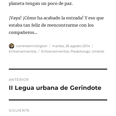
planeta tengan un poco de paz.
¡Vaya! ¡Cómo ha acabado la entrada! Y eso que
estaba tan feliz de reencontrarme con los
compañeros…
Autor
Publicado
Categorías
correresmireligion
martes, 26 agosto 2014
el
Etiquetas
Entrenamientos
Entrenamientos
,
Pradolongo
,
Umbral
Navegación
ANTERIOR
de
II Legua urbana de Gerindote
Entrada
anterior:
entradas
SIGUIENTE