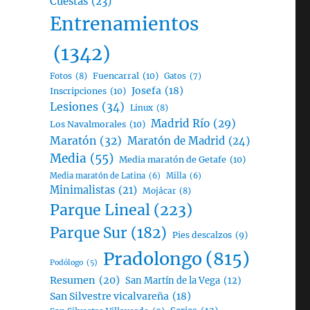
Cuestas
(23)
Entrenamientos
(1342)
Fotos
(8)
Fuencarral
(10)
Gatos
(7)
Josefa
(18)
Inscripciones
(10)
Lesiones
(34)
Linux
(8)
Madrid Río
(29)
Los Navalmorales
(10)
Maratón
(32)
Maratón de Madrid
(24)
Media
(55)
Media maratón de Getafe
(10)
Media maratón de Latina
(6)
Milla
(6)
Minimalistas
(21)
Mojácar
(8)
Parque Lineal
(223)
Parque Sur
(182)
Pies descalzos
(9)
Pradolongo
(815)
Podólogo
(5)
Resumen
(20)
San Martín de la Vega
(12)
San Silvestre vicalvareña
(18)