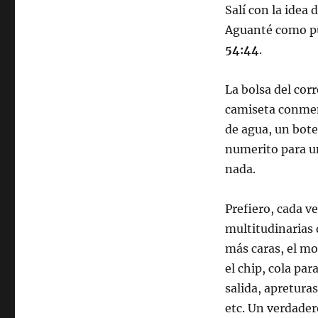
Salí con la idea 
Aguanté como pu
54:44
.
La bolsa del corr
camiseta conmem
de agua, un bote
numerito para un
nada.
Prefiero, cada ve
multitudinarias 
más caras, el mo
el chip, cola par
salida, apreturas
etc. Un verdader