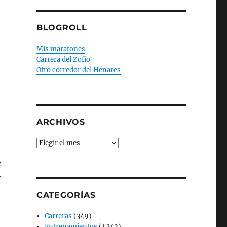
BLOGROLL
Mis maratones
Carrera del Zofío
Otro corredor del Henares
ARCHIVOS
Archivos
z
r
CATEGORÍAS
Carreras
(349)
Entrenamientos
(1.342)