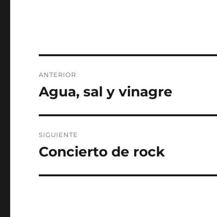
Navegación
ANTERIOR
de
Agua, sal y vinagre
Entrada
anterior:
entradas
SIGUIENTE
Concierto de rock
Entrada
siguiente: