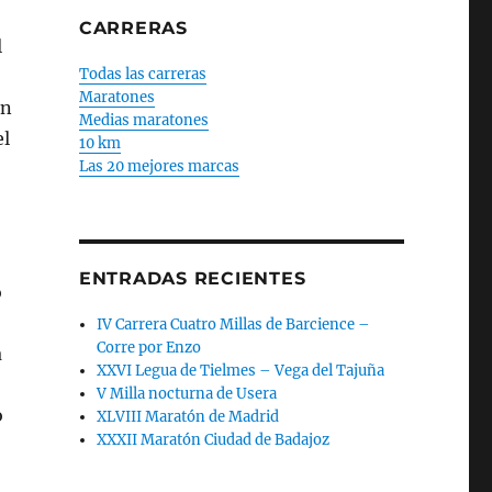
CARRERAS
l
Todas las carreras
Maratones
en
Medias maratones
el
10 km
Las 20 mejores marcas
ENTRADAS RECIENTES
o
IV Carrera Cuatro Millas de Barcience –
Corre por Enzo
a
XXVI Legua de Tielmes – Vega del Tajuña
V Milla nocturna de Usera
o
XLVIII Maratón de Madrid
XXXII Maratón Ciudad de Badajoz