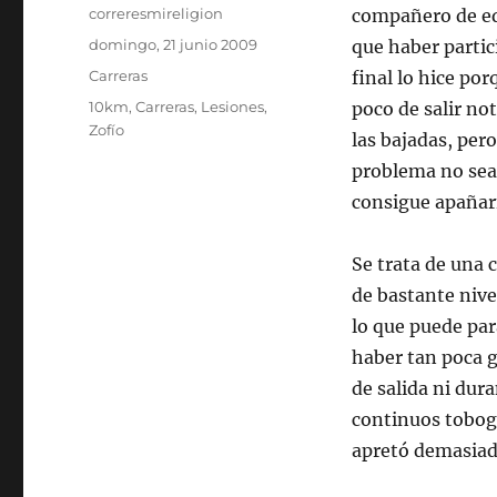
Autor
correresmireligion
compañero de eq
Publicado
domingo, 21 junio 2009
que haber partic
el
Categorías
Carreras
final lo hice por
Etiquetas
10km
,
Carreras
,
Lesiones
,
poco de salir no
Zofío
las bajadas, per
problema no sea 
consigue apañar
Se trata de una 
de bastante nive
lo que puede par
haber tan poca g
de salida ni dura
continuos toboga
apretó demasiado