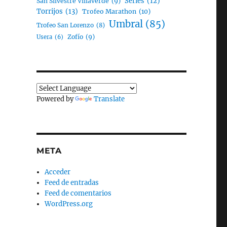
Series
(12)
San Silvestre Villaverde
(9)
Torrijos
(13)
Trofeo Marathon
(10)
Umbral
(85)
Trofeo San Lorenzo
(8)
Zofío
(9)
Usera
(6)
Powered by
Translate
META
Acceder
Feed de entradas
Feed de comentarios
WordPress.org