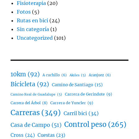
Fisioterapia
(20)
Fotos
(5)
Rutas en bici
(24)
Sin categoría
(1)
Uncategorized
(101)
10km
(92)
A cuchillo
(6)
Aranjuez
(6)
Akiles
(5)
Bicicleta
(92)
Camino de Santiago
(15)
Carrera de Gerindote
(9)
Camino Real de Guadalupe
(5)
Carrera del Árbol
(8)
Carrera de Yuncler
(9)
Carreras
(349)
Carril bici
(34)
Control peso
(265)
Casa de Campo
(51)
Cross
(24)
Cuestas
(23)