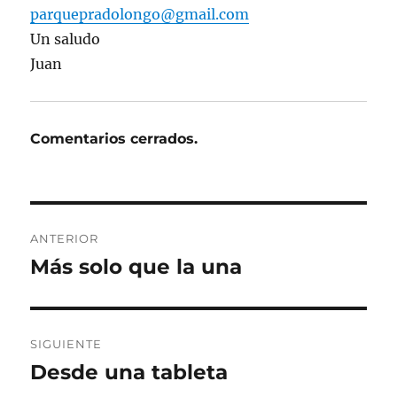
parquepradolongo@gmail.com
Un saludo
Juan
Comentarios cerrados.
Navegación
ANTERIOR
de
Más solo que la una
Entrada
anterior:
entradas
SIGUIENTE
Desde una tableta
Entrada
siguiente: