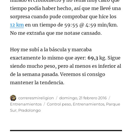
mirado el cronómetro y no tenía muy claro que
tiempo podía haber hecho, así que me llevé una
sorpresa cuando pude comprobar que hice los
12 km
en un tiempo de 59:55 @ 4:59 min/km.
No me extraña que me notase cansado.
Hoy me subí a la báscula y marcaba
exactamente lo mismo que ayer:
69,3
kg. Sigue
siendo mucho peso, pero al menos es inferior al
de la semana pasada. Veremos si consigo
mantener la tendencia.
Autor
Publicado
Categoría
correresmireligion
domingo, 21 febrero 2016
el
Etiquetas
Entrenamientos
Control peso
,
Entrenamientos
,
Parque
Sur
,
Pradolongo