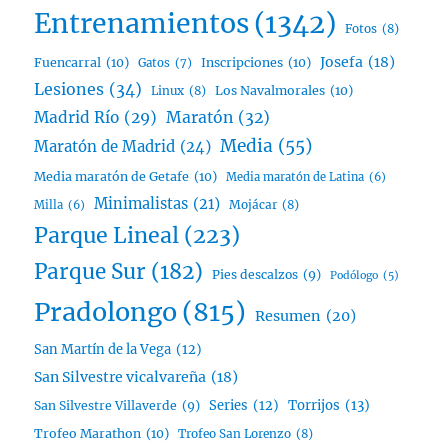
Entrenamientos
(1342)
Fotos
(8)
Josefa
(18)
Fuencarral
(10)
Inscripciones
(10)
Gatos
(7)
Lesiones
(34)
Linux
(8)
Los Navalmorales
(10)
Madrid Río
(29)
Maratón
(32)
Media
(55)
Maratón de Madrid
(24)
Media maratón de Getafe
(10)
Media maratón de Latina
(6)
Minimalistas
(21)
Mojácar
(8)
Milla
(6)
Parque Lineal
(223)
Parque Sur
(182)
Pies descalzos
(9)
Podólogo
(5)
Pradolongo
(815)
Resumen
(20)
San Martín de la Vega
(12)
San Silvestre vicalvareña
(18)
Series
(12)
Torrijos
(13)
San Silvestre Villaverde
(9)
Trofeo Marathon
(10)
Trofeo San Lorenzo
(8)