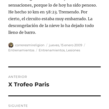
sensaciones, porque lo de hoy ha sido penoso.
He hecho 10 km en 58:23. Tremendo. Por
cierto, el circuito estaba muy embarrado. La
descongelación de la nieve lo ha dejado todo
lleno de barro.
Autor
Publicado
Categorías
correresmireligion
jueves, 15 enero 2009
el
Etiquetas
Entrenamientos
Entrenamientos
,
Lesiones
Navegación
ANTERIOR
de
X Trofeo Paris
Entrada
anterior:
entradas
SIGUIENTE